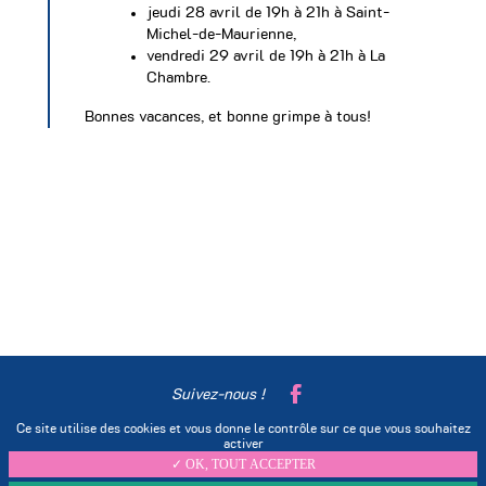
jeudi 28 avril de 19h à 21h à Saint-
Michel-de-Maurienne,
vendredi 29 avril de 19h à 21h à La
Chambre.
Bonnes vacances, et bonne grimpe à tous!
Suivez-nous !
Ce site utilise des cookies et vous donne le contrôle sur ce que vous souhaitez
Mentions légales
Nous contacter
activer
✓ OK, TOUT ACCEPTER
Se connecter